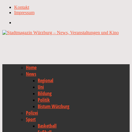
Kontakt
Impressum
Home
News
Regional
Uni
Bildung
Politik
Bistum Würzburg
Polizei
Sport
Basketball