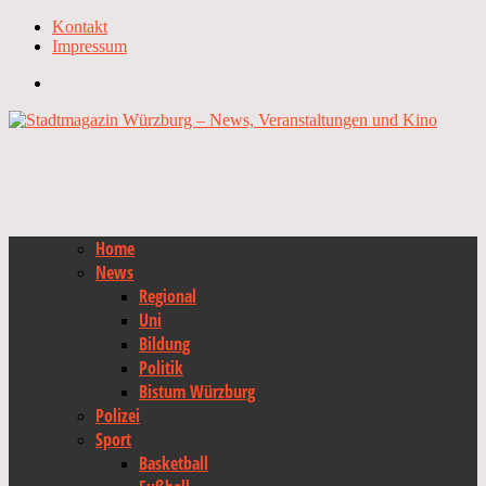
Kontakt
Impressum
Home
News
Regional
Uni
Bildung
Politik
Bistum Würzburg
Polizei
Sport
Basketball