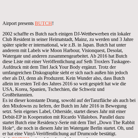
Airport presents
BUTCH
!
2002 schaffte es Butch nach einigen DJ-Wettbewerben ein lokaler
Club Resident in seiner Heimatstadt, Mainz, zu werden und 3 Jahre
später spielte er international, wie z.B. in Japan. Butch hat unter
anderem mit Labels wie Moon Harbour, Visionquest, Desolat,
Watergate und anderen zusammengearbeitet. Ab 2016 hat Butch
diese Liste mit einer Veröffentlichung auf Seth Troxlers Tuskagee-
Aufdruck mit dem Titel Jack Your Body ergänzt. Trotz der
umfangreichen Diskographie sieht er sich nach außen hin jedoch
eher als DJ, denn als Produzent. Kein Wunder also, dass Butch
allein im ersten Teil des Jahres 2016 so weit gespielt hat wie die
USA, Korea, Spanien, Tschechien, die Schweiz und
Großbritannien.
Es ist dieser konstante Drang, sowohl auf derTanzfläche als auch bei
den Mixdowns zu liefern, der Butch im Jahr 2016 in Bewegung
setzt. Sein eigenes Label, Otherside, startet dieses Jahr mit einer
Debüt-EP in Kooperation mit Ricardo Villalobos. Parallel dazu
startet Butch eine Residency-Serie mit dem Titel „Down The Rabbit
Hole“, die noch in diesem Jahr im Watergate Berlin startet. Oh, und
er hat eine Vinyl-Veröffentlichung auf Drumcode bestätigt.