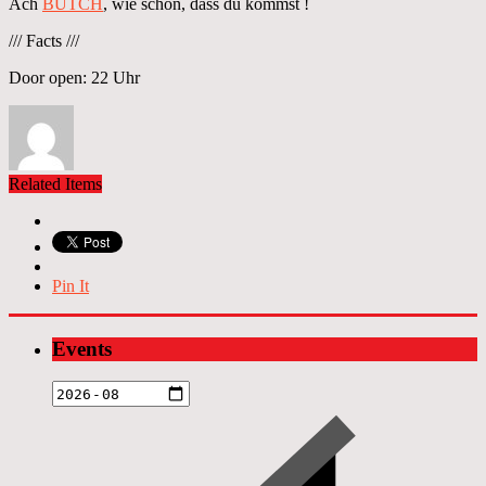
Ach
BUTCH
, wie schön, dass du kommst !
/// Facts ///
Door open: 22 Uhr
Related Items
Pin It
Events