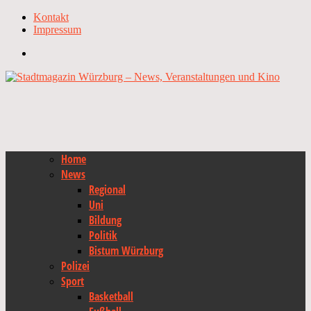
Kontakt
Impressum
Home
News
Regional
Uni
Bildung
Politik
Bistum Würzburg
Polizei
Sport
Basketball