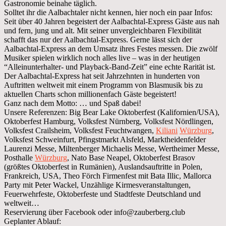
Gastronomie beinahe täglich.
Solltet ihr die Aalbachtaler nicht kennen, hier noch ein paar Infos:
Seit über 40 Jahren begeistert der Aalbachtal-Express Gäste aus nah
und fern, jung und alt. Mit seiner unvergleichbaren Flexibilität
schafft das nur der Aalbachtal-Express. Gerne lässt sich der
Aalbachtal-Express an dem Umsatz ihres Festes messen. Die zwölf
Musiker spielen wirklich noch alles live – was in der heutigen
“Alleinunterhalter- und Playback-Band-Zeit” eine echte Rarität ist.
Der Aalbachtal-Express hat seit Jahrzehnten in hunderten von
Auftritten weltweit mit einem Programm von Blasmusik bis zu
aktuellen Charts schon millionenfach Gäste begeistert!
Ganz nach dem Motto: … und Spaß dabei!
Unsere Referenzen: Big Bear Lake Oktoberfest (Kalifornien/USA),
Oktoberfest Hamburg, Volksfest Nürnberg, Volksfest Nördlingen,
Volksfest Crailsheim, Volksfest Feuchtwangen,
Kiliani
Würzburg
,
Volksfest Schweinfurt, Pfingstmarkt Alsfeld, Marktheidenfelder
Laurenzi Messe, Miltenberger Michaelis Messe, Wertheimer Messe,
Posthalle
Würzburg
, Nato Base Neapel, Oktoberfest Brasov
(größtes Oktoberfest in Rumänien), Auslandsauftritte in Polen,
Frankreich, USA, Theo Förch Firmenfest mit Bata Illic, Mallorca
Party mit Peter Wackel, Unzählige Kirmesveranstaltungen,
Feuerwehrfeste, Oktoberfeste und Stadtfeste Deutschland und
weltweit…
Reservierung über Facebook oder info@zauberberg.club
Geplanter Ablauf: