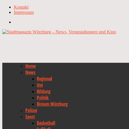
Kontakt
Impressum
Home
News
Regional
Uni
Bildung
Politik
Bistum Würzburg
Polizei
Sport
Basketball