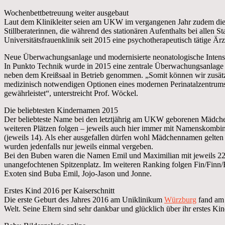
Wochenbettbetreuung weiter ausgebaut
Laut dem Klinikleiter seien am UKW im vergangenen Jahr zudem die b
Stillberaterinnen, die während des stationären Aufenthalts bei allen S
Universitätsfrauenklinik seit 2015 eine psychotherapeutisch tätige 
Neue Überwachungsanlage und modernisierte neonatologische Intensi
In Punkto Technik wurde in 2015 eine zentrale Überwachungsanlage fü
neben dem Kreißsaal in Betrieb genommen. „Somit können wir zusätzl
medizinisch notwendigen Optionen eines modernen Perinatalzentrums 
gewährleistet“, unterstreicht Prof. Wöckel.
Die beliebtesten Kindernamen 2015
Der beliebteste Name bei den letztjährig am UKW geborenen Mädche
weiteren Plätzen folgen – jeweils auch hier immer mit Namenskombin
(jeweils 14). Als eher ausgefallen dürfen wohl Mädchennamen gelten 
wurden jedenfalls nur jeweils einmal vergeben.
Bei den Buben waren die Namen Emil und Maximilian mit jeweils 22
unangefochtenen Spitzenplatz. Im weiteren Ranking folgen Fin/Finn/F
Exoten sind Buba Emil, Jojo-Jason und Jonne.
Erstes Kind 2016 per Kaiserschnitt
Die erste Geburt des Jahres 2016 am Uniklinikum
Würzburg
fand am 
Welt. Seine Eltern sind sehr dankbar und glücklich über ihr erstes Kin