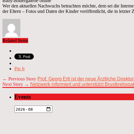
Baby-Bildergalerie online
Wer den aktuellen Nachwuchs betrachten möchte, dem sei die Interne
der Eltern – Fotos und Daten der Kinder veröffentlicht, die in letzter
Related Items
Pin It
← Previous Story
Prof. Georg Ertl ist der neue Ärztliche Direk
Next Story →
Netzwerk informiert und unterstützt Brustkrebspa
Events