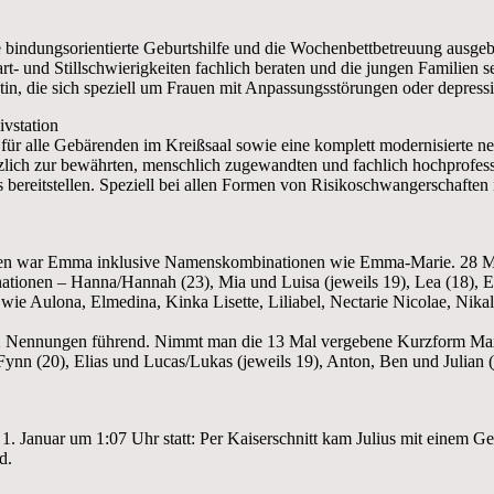
indungsorientierte Geburtshilfe und die Wochenbettbetreuung ausgeba
tart- und Stillschwierigkeiten fachlich beraten und die jungen Familien 
Ärztin, die sich speziell um Frauen mit Anpassungsstörungen oder depr
vstation
r alle Gebärenden im Kreißsaal sowie eine komplett modernisierte neon
ich zur bewährten, menschlich zugewandten und fachlich hochprofessio
bereitstellen. Speziell bei allen Formen von Risikoschwangerschaften 
n war Emma inklusive Namenskombinationen wie Emma-Marie. 28 Mal e
ationen – Hanna/Hannah (23), Mia und Luisa (jeweils 19), Lea (18), E
wie Aulona, Elmedina, Kinka Lisette, Liliabel, Nectarie Nicolae, Nika
 Nennungen führend. Nimmt man die 13 Mal vergebene Kurzform Max h
ynn (20), Elias und Lucas/Lukas (jeweils 19), Anton, Ben und Julian (
1. Januar um 1:07 Uhr statt: Per Kaiserschnitt kam Julius mit einem
d.