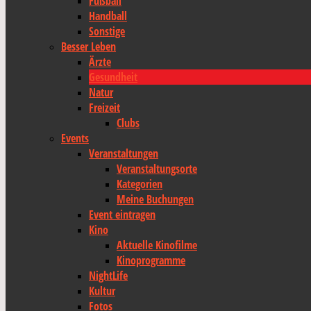
Fußball
Handball
Sonstige
Besser Leben
Ärzte
Gesundheit
Natur
Freizeit
Clubs
Events
Veranstaltungen
Veranstaltungsorte
Kategorien
Meine Buchungen
Event eintragen
Kino
Aktuelle Kinofilme
Kinoprogramme
NightLife
Kultur
Fotos