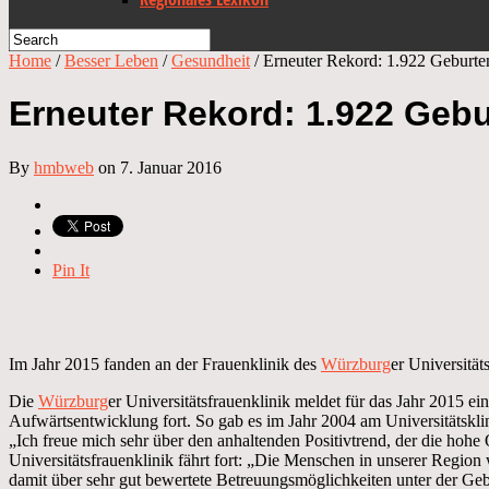
Home
/
Besser Leben
/
Gesundheit
/
Erneuter Rekord: 1.922 Geburten
Erneuter Rekord: 1.922 Gebu
By
hmbweb
on 7. Januar 2016
Pin It
Im Jahr 2015 fanden an der Frauenklinik des
Würzburg
er Universität
Die
Würzburg
er Universitätsfrauenklinik meldet für das Jahr 2015 e
Aufwärtsentwicklung fort. So gab es im Jahr 2004 am Universitätskl
„Ich freue mich sehr über den anhaltenden Positivtrend, der die hohe
Universitätsfrauenklinik fährt fort: „Die Menschen in unserer Regi
damit über sehr gut bewertete Betreuungsmöglichkeiten unter der Geb