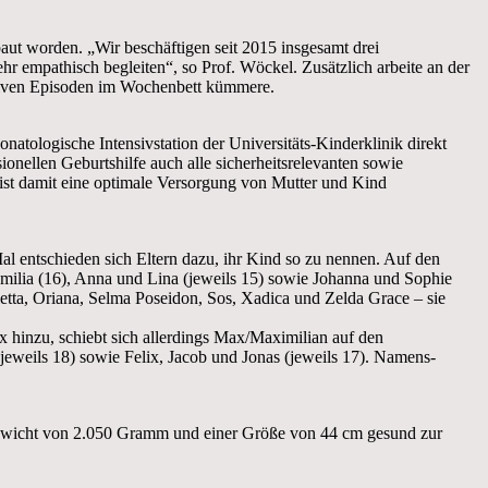
ut worden. „Wir beschäftigen seit 2015 insgesamt drei
sehr empathisch begleiten“, so Prof. Wöckel. Zusätzlich arbeite an der
essiven Episoden im Wochenbett kümmere.
atologische Intensivstation der Universitäts-Kinderklinik direkt
nellen Geburtshilfe auch alle sicherheitsrelevanten sowie
ist damit eine optimale Versorgung von Mutter und Kind
ntschieden sich Eltern dazu, ihr Kind so zu nennen. Auf den
milia (16), Anna und Lina (jeweils 15) sowie Johanna und Sophie
letta, Oriana, Selma Poseidon, Sos, Xadica und Zelda Grace – sie
inzu, schiebt sich allerdings Max/Maximilian auf den
jeweils 18) sowie Felix, Jacob und Jonas (jeweils 17). Namens-
 Gewicht von 2.050 Gramm und einer Größe von 44 cm gesund zur