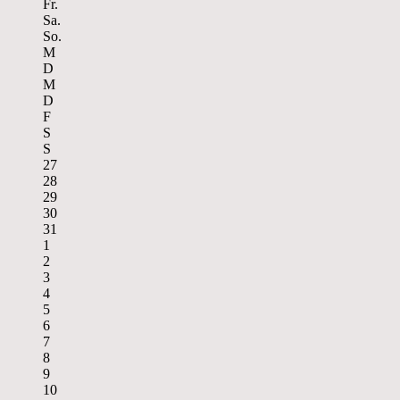
Fr.
Sa.
So.
M
D
M
D
F
S
S
27
28
29
30
31
1
2
3
4
5
6
7
8
9
10