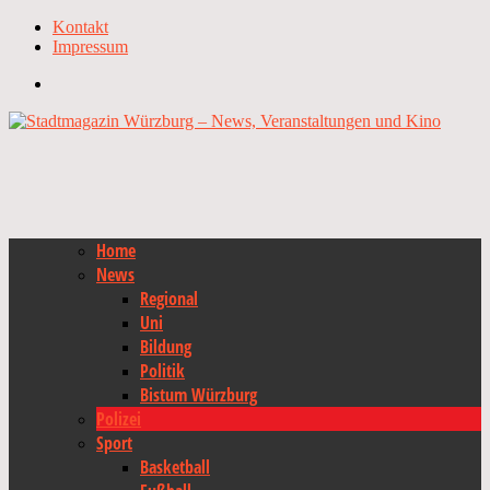
Kontakt
Impressum
Home
News
Regional
Uni
Bildung
Politik
Bistum Würzburg
Polizei
Sport
Basketball