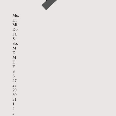
Mo.
Di.
Mi.
Do.
Fr.
Sa.
So.
M
D
M
D
F
S
S
27
28
29
30
31
1
2
3