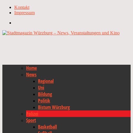
Kontakt
Impressum
Home
News
Regional
Uni
Bildung
Politik
Bistum Würzburg
Polizei
Sport
Basketball