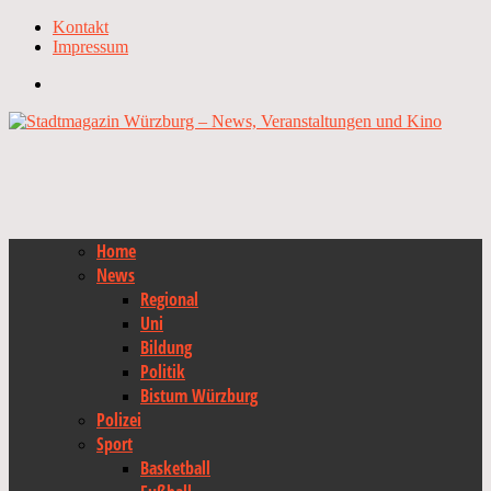
Kontakt
Impressum
Home
News
Regional
Uni
Bildung
Politik
Bistum Würzburg
Polizei
Sport
Basketball