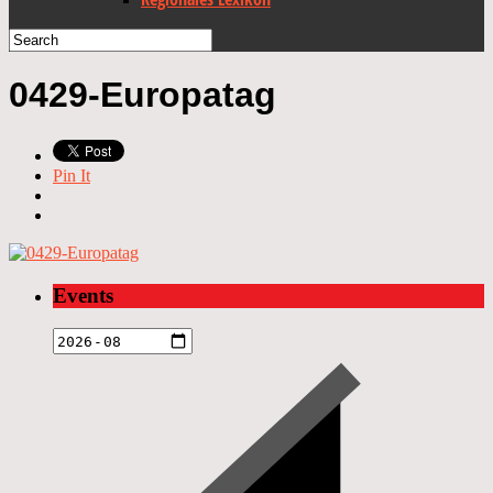
0429-Europatag
Pin It
Events