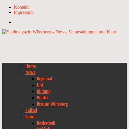
Kontakt
Impressum
Home
News
Regional
Uni
Bildung
Politik
Bistum Würzburg
Polizei
Sport
Basketball