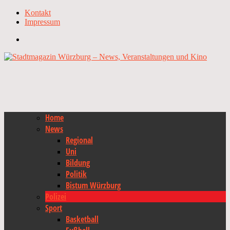
Kontakt
Impressum
Home
News
Regional
Uni
Bildung
Politik
Bistum Würzburg
Polizei
Sport
Basketball