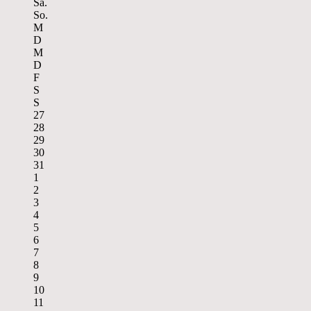
Sa.
So.
M
D
M
D
F
S
S
27
28
29
30
31
1
2
3
4
5
6
7
8
9
10
11