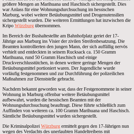
größere Mengen an Marihuana und Haschisch sichergestellt. Dies
war Anlass für eine Wohnungsdurchsuchung im hessischen
Marburg, wobei weitere Betäubungsmittel und Drogenutensilien
sichergestellt wurden. Die weiteren Ermittlungen hat inzwischen die
Kripo
Würzburg
übernommen.
Im Bereich der Bushaltestellte am Bahnhofplatz geriet der 17-
Jährige aus Marburg ins Visier der zivilen Streifenbesatzung. Die
Beamten kontrollierten den jungen Mann, der sich auffällig nervös
verhielt und entdeckten in seinem Rucksack ca. 150 Gramm
Marihuana, rund 50 Gramm Haschisch und einige
Druckverschlusstütchen, in denen weitere geringe Mengen der
Betäubungsmittel portioniert waren. Der Jugendliche wurde
vorläufig festgenommen und zur Durchführung der polizeilichen
Maßnahmen zur Dienststelle gebracht.
Nachdem bekannt geworden war, dass der Festgenommene in seiner
Wohnung in Marburg offenbar weitere Betäubungsmittel
aufbewahrt, wurden die hessischen Beamten mit der
Wohnungsdurchsuchung beauftragt. Diese führte schließlich zum
Auffinden von weiteren ca. 100 Gramm Marihuana und Haschisch.
Sämtliche Betäubungsmittel wurden sichergestellt.
Die Kriminalpolizei
Würzburg
ermittelt gegen den 17-Jährigen nun
wegen des Verdachts des unerlaubten Handeltreibens mit