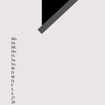
Mo.
Di.
Mi.
Do.
Fr.
Sa.
So.
M
D
M
D
F
S
S
27
28