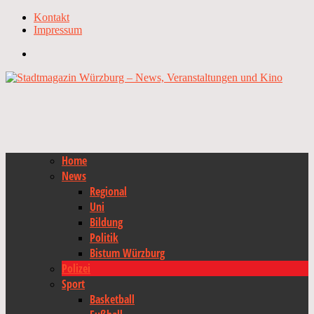
Kontakt
Impressum
Home
News
Regional
Uni
Bildung
Politik
Bistum Würzburg
Polizei
Sport
Basketball