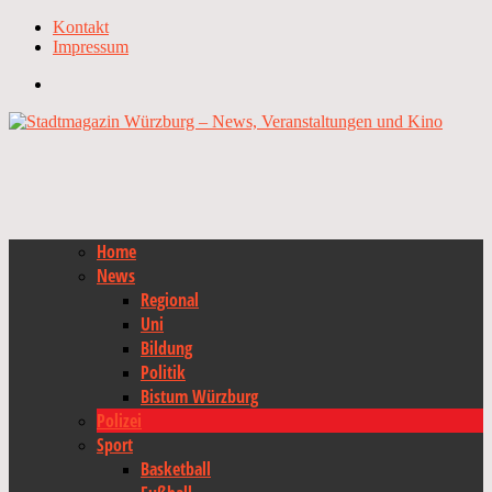
Kontakt
Impressum
Home
News
Regional
Uni
Bildung
Politik
Bistum Würzburg
Polizei
Sport
Basketball