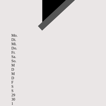
Mo.
Di.
Mi.
Do.
Fr.
Sa.
So.
M
D
M
D
F
S
S
29
30
1