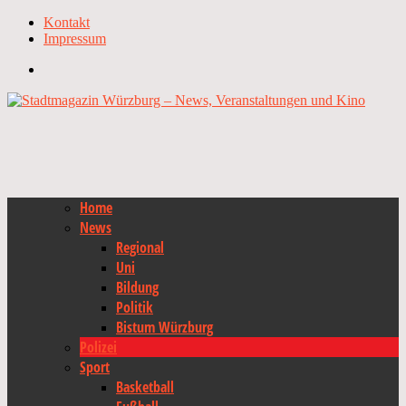
Kontakt
Impressum
Home
News
Regional
Uni
Bildung
Politik
Bistum Würzburg
Polizei
Sport
Basketball