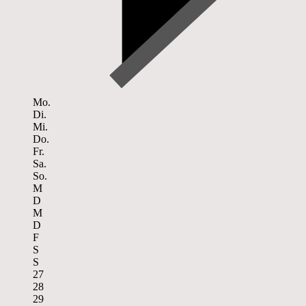
Mo.
Di.
Mi.
Do.
Fr.
Sa.
So.
M
D
M
D
F
S
S
27
28
29