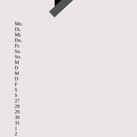
Mo.
Di.
Mi.
Do.
Fr.
Sa.
So.
M
D
M
D
F
S
S
27
28
29
30
31
1
2