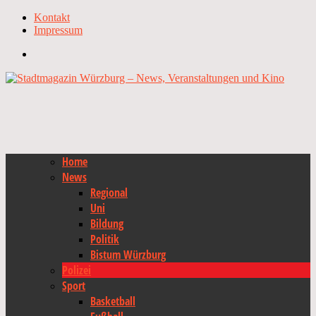
Kontakt
Impressum
Home
News
Regional
Uni
Bildung
Politik
Bistum Würzburg
Polizei
Sport
Basketball