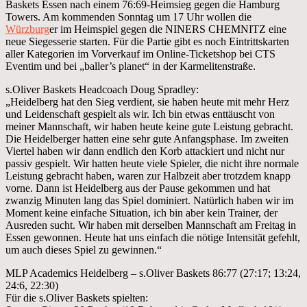
Baskets Essen nach einem 76:69-Heimsieg gegen die Hamburg
Towers. Am kommenden Sonntag um 17 Uhr wollen die
Würzburg
er im Heimspiel gegen die NINERS CHEMNITZ eine
neue Siegesserie starten. Für die Partie gibt es noch Eintrittskarten
aller Kategorien im Vorverkauf im Online-Ticketshop bei CTS
Eventim und bei „baller’s planet“ in der Karmelitenstraße.
s.Oliver Baskets Headcoach Doug Spradley:
„Heidelberg hat den Sieg verdient, sie haben heute mit mehr Herz
und Leidenschaft gespielt als wir. Ich bin etwas enttäuscht von
meiner Mannschaft, wir haben heute keine gute Leistung gebracht.
Die Heidelberger hatten eine sehr gute Anfangsphase. Im zweiten
Viertel haben wir dann endlich den Korb attackiert und nicht nur
passiv gespielt. Wir hatten heute viele Spieler, die nicht ihre normale
Leistung gebracht haben, waren zur Halbzeit aber trotzdem knapp
vorne. Dann ist Heidelberg aus der Pause gekommen und hat
zwanzig Minuten lang das Spiel dominiert. Natürlich haben wir im
Moment keine einfache Situation, ich bin aber kein Trainer, der
Ausreden sucht. Wir haben mit derselben Mannschaft am Freitag in
Essen gewonnen. Heute hat uns einfach die nötige Intensität gefehlt,
um auch dieses Spiel zu gewinnen.“
MLP Academics Heidelberg – s.Oliver Baskets 86:77 (27:17; 13:24,
24:6, 22:30)
Für die s.Oliver Baskets spielten: