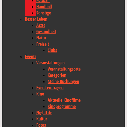
Fußball
Handball
Sonstige
Besser Leben
Ärzte
Gesundheit
Natur
Freizeit
Clubs
Events
Veranstaltungen
Veranstaltungsorte
Kategorien
Meine Buchungen
Event eintragen
Kino
Aktuelle Kinofilme
Kinoprogramme
NightLife
Kultur
Fotos