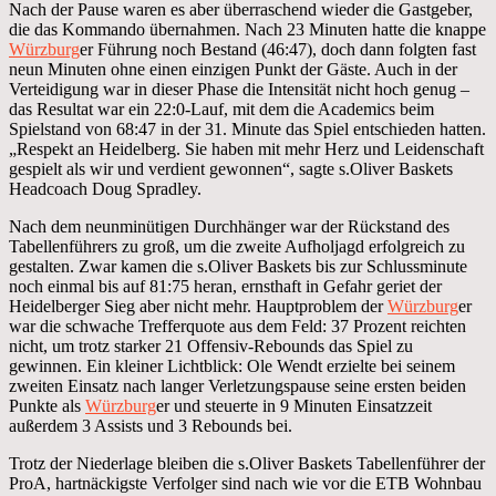
Nach der Pause waren es aber überraschend wieder die Gastgeber,
die das Kommando übernahmen. Nach 23 Minuten hatte die knappe
Würzburg
er Führung noch Bestand (46:47), doch dann folgten fast
neun Minuten ohne einen einzigen Punkt der Gäste. Auch in der
Verteidigung war in dieser Phase die Intensität nicht hoch genug –
das Resultat war ein 22:0-Lauf, mit dem die Academics beim
Spielstand von 68:47 in der 31. Minute das Spiel entschieden hatten.
„Respekt an Heidelberg. Sie haben mit mehr Herz und Leidenschaft
gespielt als wir und verdient gewonnen“, sagte s.Oliver Baskets
Headcoach Doug Spradley.
Nach dem neunminütigen Durchhänger war der Rückstand des
Tabellenführers zu groß, um die zweite Aufholjagd erfolgreich zu
gestalten. Zwar kamen die s.Oliver Baskets bis zur Schlussminute
noch einmal bis auf 81:75 heran, ernsthaft in Gefahr geriet der
Heidelberger Sieg aber nicht mehr. Hauptproblem der
Würzburg
er
war die schwache Trefferquote aus dem Feld: 37 Prozent reichten
nicht, um trotz starker 21 Offensiv-Rebounds das Spiel zu
gewinnen. Ein kleiner Lichtblick: Ole Wendt erzielte bei seinem
zweiten Einsatz nach langer Verletzungspause seine ersten beiden
Punkte als
Würzburg
er und steuerte in 9 Minuten Einsatzzeit
außerdem 3 Assists und 3 Rebounds bei.
Trotz der Niederlage bleiben die s.Oliver Baskets Tabellenführer der
ProA, hartnäckigste Verfolger sind nach wie vor die ETB Wohnbau