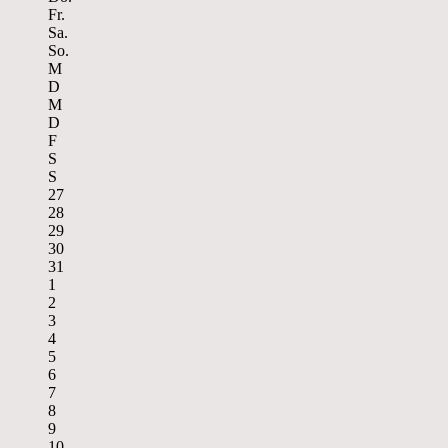
Fr.
Sa.
So.
M
D
M
D
F
S
S
27
28
29
30
31
1
2
3
4
5
6
7
8
9
10