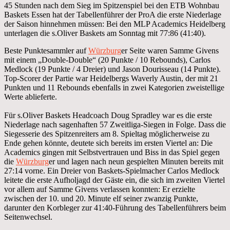
45 Stunden nach dem Sieg im Spitzenspiel bei den ETB Wohnbau
Baskets Essen hat der Tabellenführer der ProA die erste Niederlage
der Saison hinnehmen müssen: Bei den MLP Academics Heidelberg
unterlagen die s.Oliver Baskets am Sonntag mit 77:86 (41:40).
Beste Punktesammler auf
Würzburg
er Seite waren Samme Givens
mit einem „Double-Double“ (20 Punkte / 10 Rebounds), Carlos
Medlock (19 Punkte / 4 Dreier) und Jason Dourisseau (14 Punkte).
Top-Scorer der Partie war Heidelbergs Waverly Austin, der mit 21
Punkten und 11 Rebounds ebenfalls in zwei Kategorien zweistellige
Werte ablieferte.
Für s.Oliver Baskets Headcoach Doug Spradley war es die erste
Niederlage nach sagenhaften 57 Zweitliga-Siegen in Folge. Dass die
Siegesserie des Spitzenreiters am 8. Spieltag möglicherweise zu
Ende gehen könnte, deutete sich bereits im ersten Viertel an: Die
Academics gingen mit Selbstvertrauen und Biss in das Spiel gegen
die
Würzburg
er und lagen nach neun gespielten Minuten bereits mit
27:14 vorne. Ein Dreier von Baskets-Spielmacher Carlos Medlock
leitete die erste Aufholjagd der Gäste ein, die sich im zweiten Viertel
vor allem auf Samme Givens verlassen konnten: Er erzielte
zwischen der 10. und 20. Minute elf seiner zwanzig Punkte,
darunter den Korbleger zur 41:40-Führung des Tabellenführers beim
Seitenwechsel.