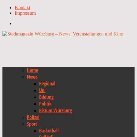
Kontakt
Impressum
Home
News
Regional
Uni
Bildung
Politik
Bistum Würzburg
Polizei
Sport
Basketball