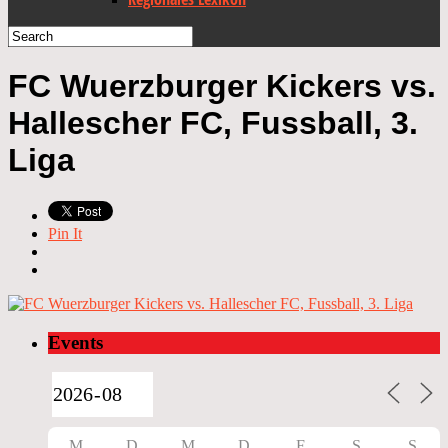
FC Wuerzburger Kickers vs.
Hallescher FC, Fussball, 3.
Liga
Pin It
Events
M
D
M
D
F
S
S