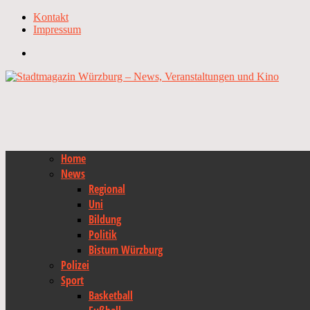
Kontakt
Impressum
Home
News
Regional
Uni
Bildung
Politik
Bistum Würzburg
Polizei
Sport
Basketball