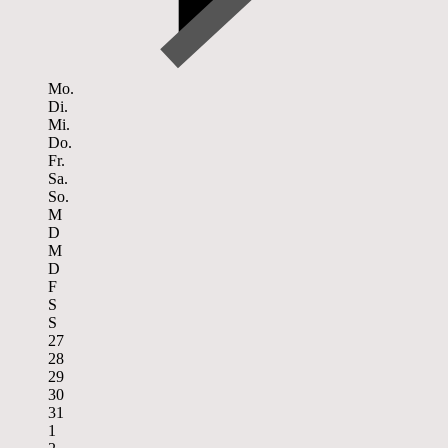
Mo.
Di.
Mi.
Do.
Fr.
Sa.
So.
M
D
M
D
F
S
S
27
28
29
30
31
1