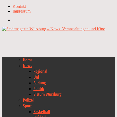
Kontakt
Impressum
Home
News
Regional
Uni
Bildung
Politik
Bistum Würzburg
Polizei
Sport
Basketball