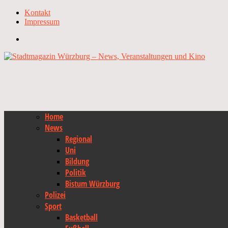
Kontakt
Impressum
Home
News
Regional
Uni
Bildung
Politik
Bistum Würzburg
Polizei
Sport
Basketball