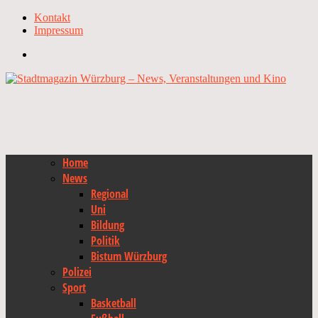
Kontakt
Impressum
Home
News
Regional
Uni
Bildung
Politik
Bistum Würzburg
Polizei
Sport
Basketball