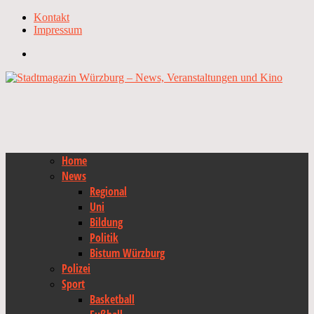
Kontakt
Impressum
Home
News
Regional
Uni
Bildung
Politik
Bistum Würzburg
Polizei
Sport
Basketball