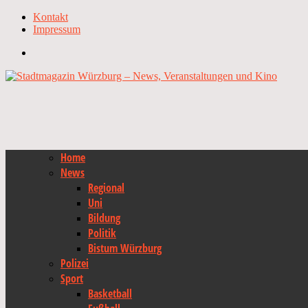
Kontakt
Impressum
Home
News
Regional
Uni
Bildung
Politik
Bistum Würzburg
Polizei
Sport
Basketball