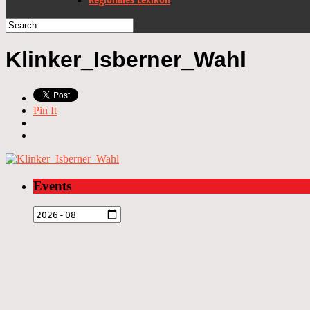
Klinker_Isberner_Wahl
Pin It
Events