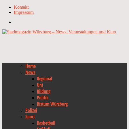
Kontakt
Impressum
Home
News
Regional
Uni
Bildung
Politik
Bistum Würzburg
Polizei
Sport
Basketball