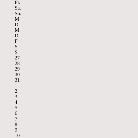
Fr.
Sa.
So.
M
D
M
D
F
S
S
27
28
29
30
31
1
2
3
4
5
6
7
8
9
10