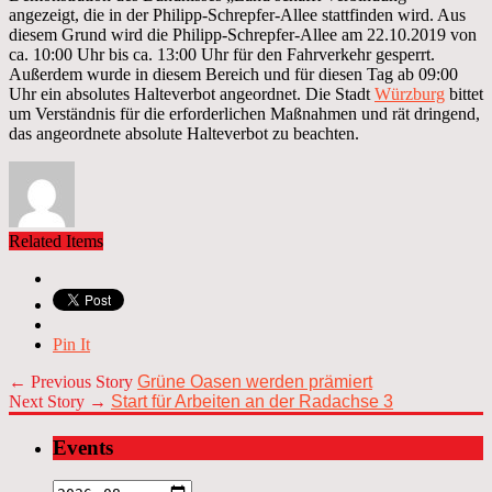
angezeigt, die in der Philipp-Schrepfer-Allee stattfinden wird. Aus
diesem Grund wird die Philipp-Schrepfer-Allee am 22.10.2019 von
ca. 10:00 Uhr bis ca. 13:00 Uhr für den Fahrverkehr gesperrt.
Außerdem wurde in diesem Bereich und für diesen Tag ab 09:00
Uhr ein absolutes Halteverbot angeordnet. Die Stadt
Würzburg
bittet
um Verständnis für die erforderlichen Maßnahmen und rät dringend,
das angeordnete absolute Halteverbot zu beachten.
Related Items
Pin It
← Previous Story
Grüne Oasen werden prämiert
Next Story →
Start für Arbeiten an der Radachse 3
Events