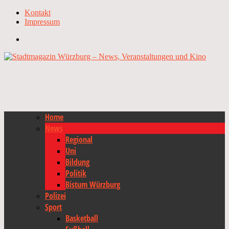
Kontakt
Impressum
Home
News
Regional
Uni
Bildung
Politik
Bistum Würzburg
Polizei
Sport
Basketball