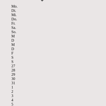
Mo.
Di.
Mi.
Do.
Fr.
Sa.
So.
M
D
M
D
F
S
S
27
28
29
30
31
1
2
3
4
5