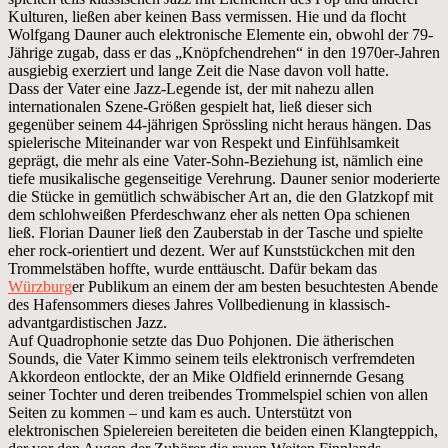
Kulturen, ließen aber keinen Bass vermissen. Hie und da flocht
Wolfgang Dauner auch elektronische Elemente ein, obwohl der 79-
Jährige zugab, dass er das „Knöpfchendrehen“ in den 1970er-Jahren
ausgiebig exerziert und lange Zeit die Nase davon voll hatte.
Dass der Vater eine Jazz-Legende ist, der mit nahezu allen
internationalen Szene-Größen gespielt hat, ließ dieser sich
gegenüber seinem 44-jährigen Sprössling nicht heraus hängen. Das
spielerische Miteinander war von Respekt und Einfühlsamkeit
geprägt, die mehr als eine Vater-Sohn-Beziehung ist, nämlich eine
tiefe musikalische gegenseitige Verehrung. Dauner senior moderierte
die Stücke in gemütlich schwäbischer Art an, die den Glatzkopf mit
dem schlohweißen Pferdeschwanz eher als netten Opa schienen
ließ. Florian Dauner ließ den Zauberstab in der Tasche und spielte
eher rock-orientiert und dezent. Wer auf Kunststückchen mit den
Trommelstäben hoffte, wurde enttäuscht. Dafür bekam das
Würzburg
er Publikum an einem der am besten besuchtesten Abende
des Hafensommers dieses Jahres Vollbedienung in klassisch-
advantgardistischen Jazz.
Auf Quadrophonie setzte das Duo Pohjonen. Die ätherischen
Sounds, die Vater Kimmo seinem teils elektronisch verfremdeten
Akkordeon entlockte, der an Mike Oldfield erinnernde Gesang
seiner Tochter und deren treibendes Trommelspiel schien von allen
Seiten zu kommen – und kam es auch. Unterstützt von
elektronischen Spielereien bereiteten die beiden einen Klangteppich,