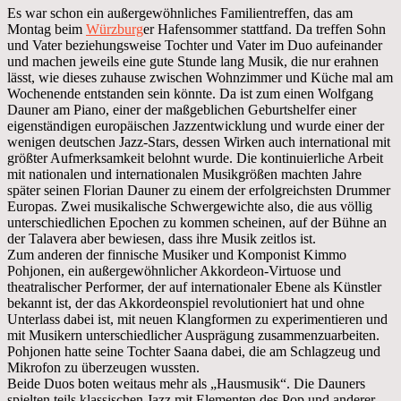
Es war schon ein außergewöhnliches Familientreffen, das am
Montag beim
Würzburg
er Hafensommer stattfand. Da treffen Sohn
und Vater beziehungsweise Tochter und Vater im Duo aufeinander
und machen jeweils eine gute Stunde lang Musik, die nur erahnen
lässt, wie dieses zuhause zwischen Wohnzimmer und Küche mal am
Wochenende entstanden sein könnte. Da ist zum einen Wolfgang
Dauner am Piano, einer der maßgeblichen Geburtshelfer einer
eigenständigen europäischen Jazzentwicklung und wurde einer der
wenigen deutschen Jazz-Stars, dessen Wirken auch international mit
größter Aufmerksamkeit belohnt wurde. Die kontinuierliche Arbeit
mit nationalen und internationalen Musikgrößen machten Jahre
später seinen Florian Dauner zu einem der erfolgreichsten Drummer
Europas. Zwei musikalische Schwergewichte also, die aus völlig
unterschiedlichen Epochen zu kommen scheinen, auf der Bühne an
der Talavera aber bewiesen, dass ihre Musik zeitlos ist.
Zum anderen der finnische Musiker und Komponist Kimmo
Pohjonen, ein außergewöhnlicher Akkordeon-Virtuose und
theatralischer Performer, der auf internationaler Ebene als Künstler
bekannt ist, der das Akkordeonspiel revolutioniert hat und ohne
Unterlass dabei ist, mit neuen Klangformen zu experimentieren und
mit Musikern unterschiedlicher Ausprägung zusammenzuarbeiten.
Pohjonen hatte seine Tochter Saana dabei, die am Schlagzeug und
Mikrofon zu überzeugen wussten.
Beide Duos boten weitaus mehr als „Hausmusik“. Die Dauners
spielten teils klassischen Jazz mit Elementen des Pop und anderer