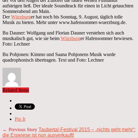
der vor den Augen der Zuhörer die rauen Weiten Finnlands
aufsteigen ließ. Der ideale Soundtrack für einen in Licht getauchten
Sommerabend am Main.
Der
Würzburg
er hat noch bis Sonntag, 9. August, täglich tolle
Musik zu bieten. Mehr unter www.hafensommer-wuerzburg.de.
Bu Dauner: Wolfgang und Florian Dauner verstehen sich auch
musikalisch gut, wie sie beim
Würzburg
er Hafensommer bewiesen.
Foto: Lechner
Bu Pohjonen: Kimmo und Saana Pohjonens Musik wurde
quadrophonisch übertragen. Text und Foto: Lechner
Related Items
Pin It
← Previous Story
Taubertal-Festival 2015 – „nichts geht mehr“:
die Eiswiese ist nun ausverkauft!