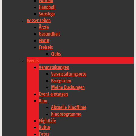
Fußball
Handball
Sonstige
Besser Leben
Ärzte
Gesundheit
Natur
Freizeit
Clubs
Events
Veranstaltungen
Veranstaltungsorte
Kategorien
Meine Buchungen
Event eintragen
Kino
Aktuelle Kinofilme
Kinoprogramme
NightLife
Kultur
Fotos