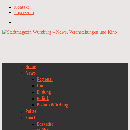
Kontakt
Impressum
Home
News
Regional
Uni
Bildung
Politik
Bistum Würzburg
Polizei
Sport
Basketball