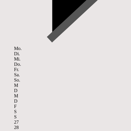
Mo.
Di.
Mi.
Do.
Fr.
Sa.
So.
M
D
M
D
F
S
S
27
28