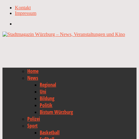
Kontakt
Impressum
Home
News
Regional
Uni
Bildung
Politik
Bistum Würzburg
Polizei
Sport
Basketball