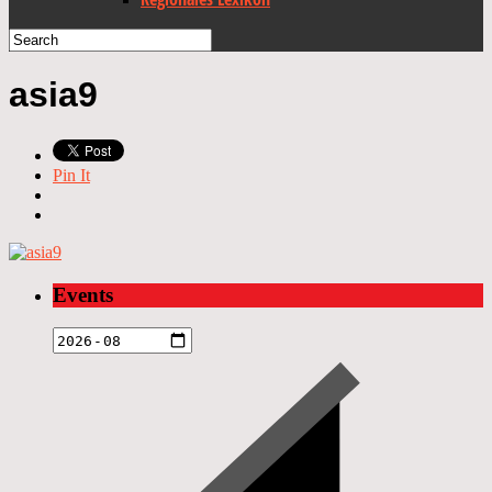
asia9
Pin It
Events