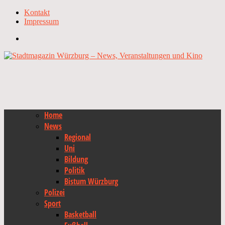
Kontakt
Impressum
Home
News
Regional
Uni
Bildung
Politik
Bistum Würzburg
Polizei
Sport
Basketball