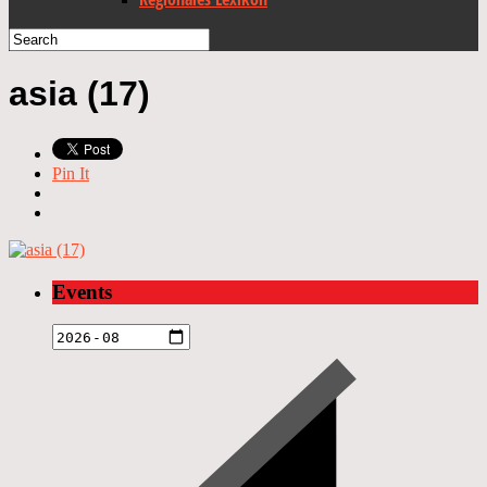
asia (17)
Pin It
Events