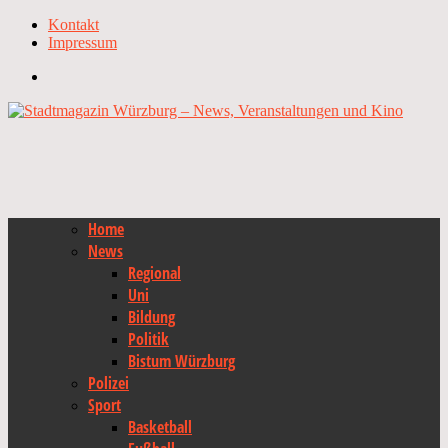
Kontakt
Impressum
Home
News
Regional
Uni
Bildung
Politik
Bistum Würzburg
Polizei
Sport
Basketball