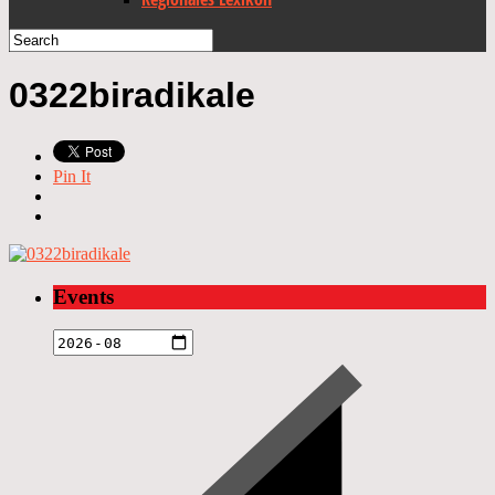
0322biradikale
Pin It
Events