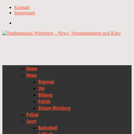
Kontakt
Impressum
Home
News
Regional
Uni
Bildung
Politik
Bistum Würzburg
Polizei
Sport
Basketball