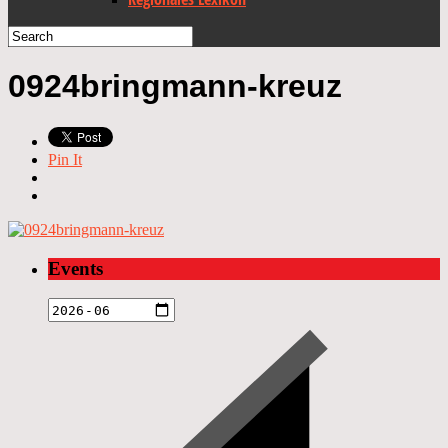
0924bringmann-kreuz
Pin It
Events