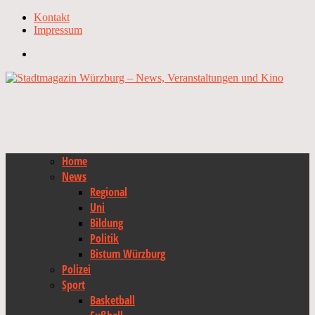
Kontakt
Impressum
Home
News
Regional
Uni
Bildung
Politik
Bistum Würzburg
Polizei
Sport
Basketball