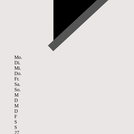
Mo.
Di.
Mi.
Do.
Fr.
Sa.
So.
M
D
M
D
F
S
S
27