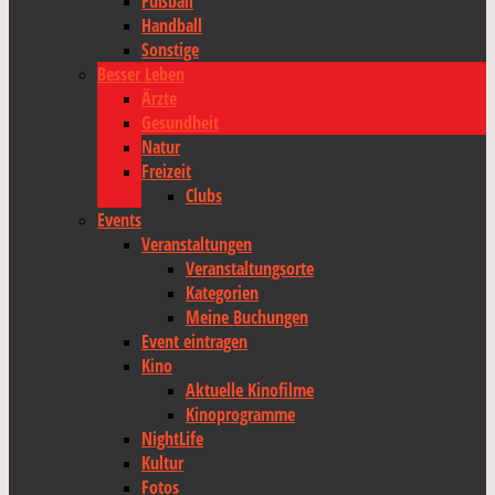
Fußball
Handball
Sonstige
Besser Leben
Ärzte
Gesundheit
Natur
Freizeit
Clubs
Events
Veranstaltungen
Veranstaltungsorte
Kategorien
Meine Buchungen
Event eintragen
Kino
Aktuelle Kinofilme
Kinoprogramme
NightLife
Kultur
Fotos