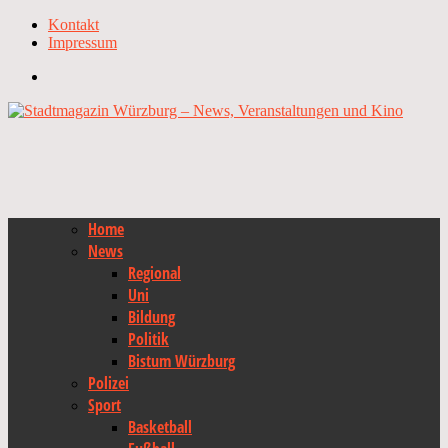
Kontakt
Impressum
Home
News
Regional
Uni
Bildung
Politik
Bistum Würzburg
Polizei
Sport
Basketball