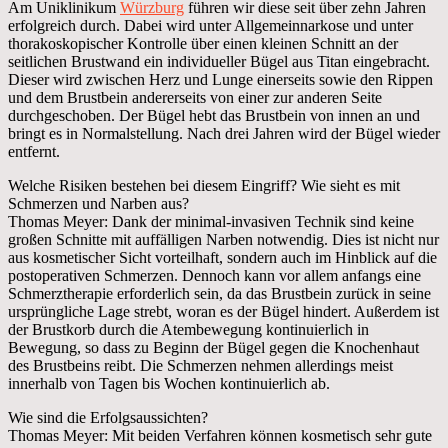
Am Uniklinikum
Würzburg
führen wir diese seit über zehn Jahren
erfolgreich durch. Dabei wird unter Allgemeinnarkose und unter
thorakoskopischer Kontrolle über einen kleinen Schnitt an der
seitlichen Brustwand ein individueller Bügel aus Titan eingebracht.
Dieser wird zwischen Herz und Lunge einerseits sowie den Rippen
und dem Brustbein andererseits von einer zur anderen Seite
durchgeschoben. Der Bügel hebt das Brustbein von innen an und
bringt es in Normalstellung. Nach drei Jahren wird der Bügel wieder
entfernt.
Welche Risiken bestehen bei diesem Eingriff? Wie sieht es mit
Schmerzen und Narben aus?
Thomas Meyer: Dank der minimal-invasiven Technik sind keine
großen Schnitte mit auffälligen Narben notwendig. Dies ist nicht nur
aus kosmetischer Sicht vorteilhaft, sondern auch im Hinblick auf die
postoperativen Schmerzen. Dennoch kann vor allem anfangs eine
Schmerztherapie erforderlich sein, da das Brustbein zurück in seine
ursprüngliche Lage strebt, woran es der Bügel hindert. Außerdem ist
der Brustkorb durch die Atembewegung kontinuierlich in
Bewegung, so dass zu Beginn der Bügel gegen die Knochenhaut
des Brustbeins reibt. Die Schmerzen nehmen allerdings meist
innerhalb von Tagen bis Wochen kontinuierlich ab.
Wie sind die Erfolgsaussichten?
Thomas Meyer: Mit beiden Verfahren können kosmetisch sehr gute