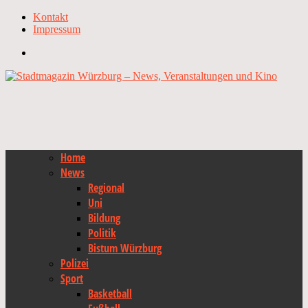
Kontakt
Impressum
Home
News
Regional
Uni
Bildung
Politik
Bistum Würzburg
Polizei
Sport
Basketball