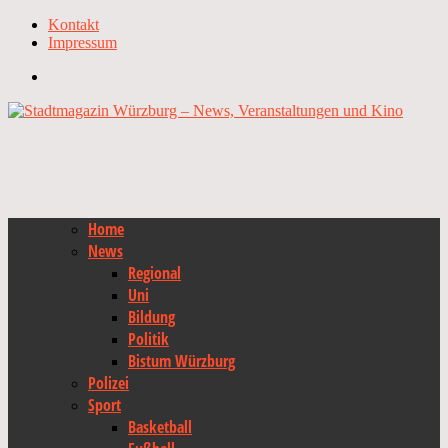
Kontakt
Impressum
Home
News
Regional
Uni
Bildung
Politik
Bistum Würzburg
Polizei
Sport
Basketball