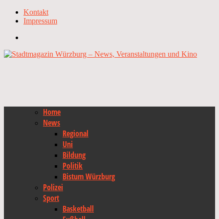
Kontakt
Impressum
Home
News
Regional
Uni
Bildung
Politik
Bistum Würzburg
Polizei
Sport
Basketball