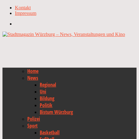
Kontakt
Impressum
Home
News
Regional
Uni
Bildung
Politik
Bistum Würzburg
Polizei
Sport
Basketball