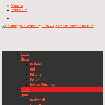
Kontakt
Impressum
Home
News
Regional
Uni
Bildung
Politik
Bistum Würzburg
Polizei
Sport
Basketball