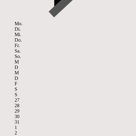
Mo.
Di.
Mi.
Do.
Fr.
Sa.
So.
M
D
M
D
F
S
S
27
28
29
30
31
1
2