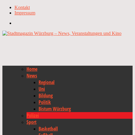
Kontakt
Impressum
Home
News
Regional
Uni
Bildung
Politik
Bistum Würzburg
Polizei
Sport
Basketball