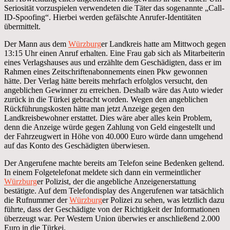
Seriosität vorzuspielen verwendeten die Täter das sogenannte „Call-
ID-Spoofing“. Hierbei werden gefälschte Anrufer-Identitäten
übermittelt.
Der Mann aus dem
Würzburg
er Landkreis hatte am Mittwoch gegen
13:15 Uhr einen Anruf erhalten. Eine Frau gab sich als Mitarbeiterin
eines Verlagshauses aus und erzählte dem Geschädigten, dass er im
Rahmen eines Zeitschriftenabonnements einen Pkw gewonnen
hätte. Der Verlag hätte bereits mehrfach erfolglos versucht, den
angeblichen Gewinner zu erreichen. Deshalb wäre das Auto wieder
zurück in die Türkei gebracht worden. Wegen den angeblichen
Rückführungskosten hätte man jetzt Anzeige gegen den
Landkreisbewohner erstattet. Dies wäre aber alles kein Problem,
denn die Anzeige würde gegen Zahlung von Geld eingestellt und
der Fahrzeugwert in Höhe von 40.000 Euro würde dann umgehend
auf das Konto des Geschädigten überwiesen.
Der Angerufene machte bereits am Telefon seine Bedenken geltend.
In einem Folgetelefonat meldete sich dann ein vermeintlicher
Würzburg
er Polizist, der die angebliche Anzeigenerstattung
bestätigte. Auf dem Telefondisplay des Angerufenen war tatsächlich
die Rufnummer der
Würzburg
er Polizei zu sehen, was letztlich dazu
führte, dass der Geschädigte von der Richtigkeit der Informationen
überzeugt war. Per Western Union überwies er anschließend 2.000
Euro in die Türkei.