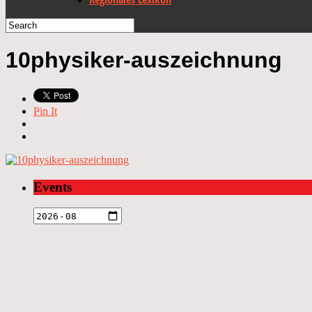
10physiker-auszeichnung
Pin It
Events