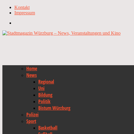
Kontakt
Impressum
Home
News
Regional
Uni
Bildung
Politik
Bistum Würzburg
Polizei
Sport
Basketball