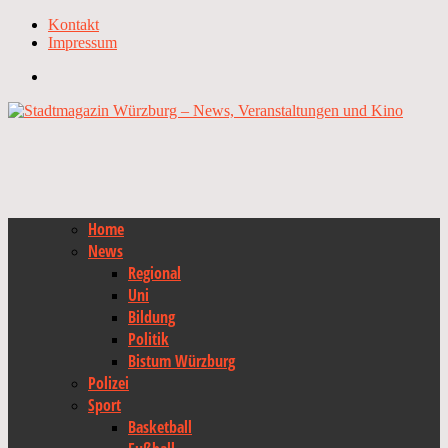
Kontakt
Impressum
Home
News
Regional
Uni
Bildung
Politik
Bistum Würzburg
Polizei
Sport
Basketball