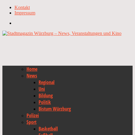
Kontakt
Impressum
Home
News
Regional
Uni
Bildung
Politik
Bistum Würzburg
Polizei
Sport
Basketball