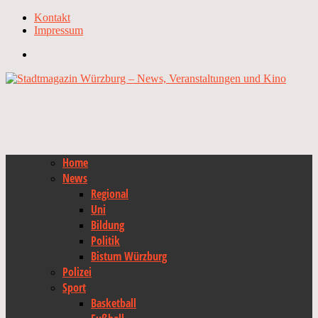
Kontakt
Impressum
Home
News
Regional
Uni
Bildung
Politik
Bistum Würzburg
Polizei
Sport
Basketball