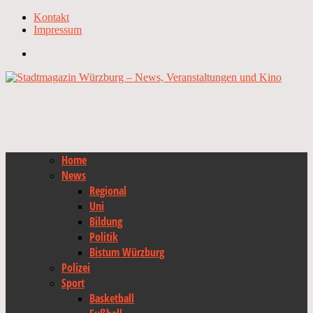
Kontakt
Impressum
Home
News
Regional
Uni
Bildung
Politik
Bistum Würzburg
Polizei
Sport
Basketball