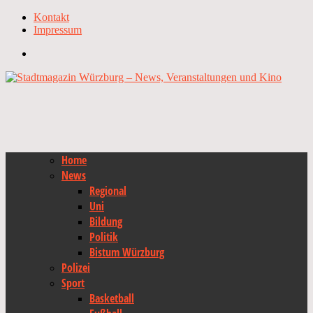
Kontakt
Impressum
Home
News
Regional
Uni
Bildung
Politik
Bistum Würzburg
Polizei
Sport
Basketball