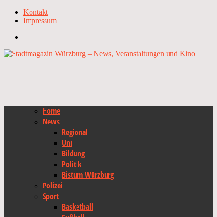
Kontakt
Impressum
Home
News
Regional
Uni
Bildung
Politik
Bistum Würzburg
Polizei
Sport
Basketball