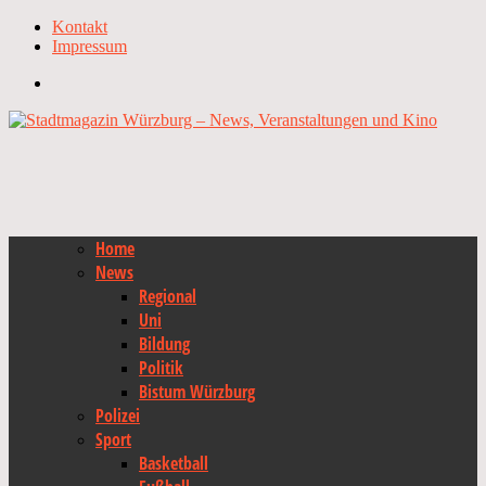
Kontakt
Impressum
Home
News
Regional
Uni
Bildung
Politik
Bistum Würzburg
Polizei
Sport
Basketball