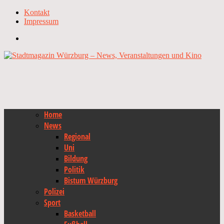
Kontakt
Impressum
Home
News
Regional
Uni
Bildung
Politik
Bistum Würzburg
Polizei
Sport
Basketball