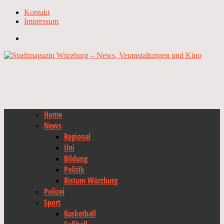
Kontakt
Impressum
Home
News
Regional
Uni
Bildung
Politik
Bistum Würzburg
Polizei
Sport
Basketball