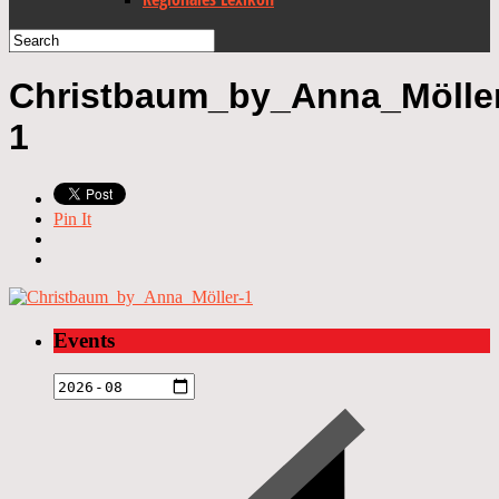
Christbaum_by_Anna_Mölle
1
Pin It
Events