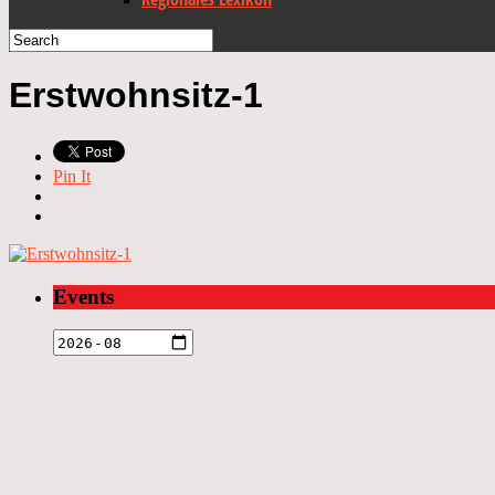
Erstwohnsitz-1
Pin It
Events