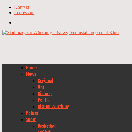
Kontakt
Impressum
Home
News
Regional
Uni
Bildung
Politik
Bistum Würzburg
Polizei
Sport
Basketball