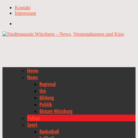
Kontakt
Impressum
Home
News
Regional
Uni
Bildung
Politik
Bistum Würzburg
Polizei
Sport
Basketball