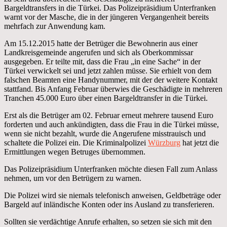
Bargeldtransfers in die Türkei. Das Polizeipräsidium Unterfranken
warnt vor der Masche, die in der jüngeren Vergangenheit bereits
mehrfach zur Anwendung kam.
Am 15.12.2015 hatte der Betrüger die Bewohnerin aus einer
Landkreisgemeinde angerufen und sich als Oberkommissar
ausgegeben. Er teilte mit, dass die Frau „in eine Sache“ in der
Türkei verwickelt sei und jetzt zahlen müsse. Sie erhielt von dem
falschen Beamten eine Handynummer, mit der der weitere Kontakt
stattfand. Bis Anfang Februar überwies die Geschädigte in mehreren
Tranchen 45.000 Euro über einen Bargeldtransfer in die Türkei.
Erst als die Betrüger am 02. Februar erneut mehrere tausend Euro
forderten und auch ankündigten, dass die Frau in die Türkei müsse,
wenn sie nicht bezahlt, wurde die Angerufene misstrauisch und
schaltete die Polizei ein. Die Kriminalpolizei
Würzburg
hat jetzt die
Ermittlungen wegen Betruges übernommen.
Das Polizeipräsidium Unterfranken möchte diesen Fall zum Anlass
nehmen, um vor den Betrügern zu warnen.
Die Polizei wird sie niemals telefonisch anweisen, Geldbeträge oder
Bargeld auf inländische Konten oder ins Ausland zu transferieren.
Sollten sie verdächtige Anrufe erhalten, so setzen sie sich mit den