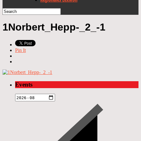
1Norbert_Hepp-_2_-1
Pin It
Events